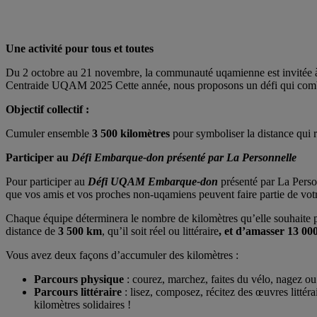
Une activité pour tous et toutes
Du 2 octobre au 21 novembre, la communauté uqamienne est invitée à 
Centraide UQAM 2025 Cette année, nous proposons un défi qui combine 
Objectif collectif :
Cumuler ensemble
3 500 kilomètres
pour symboliser la distance qui r
Participer au
Défi Embarque-don présenté par La Personnelle
Pour participer au
Défi UQAM Embarque-don
présenté par La Personn
que vos amis et vos proches non-uqamiens peuvent faire partie de vot
Chaque équipe déterminera le nombre de kilomètres qu’elle souhaite par
distance de
3 500 km
, qu’il soit réel ou littéraire
, et d’amasser 13 00
Vous avez deux façons d’accumuler des kilomètres :
Parcours physique
: courez, marchez, faites du vélo, nagez o
Parcours littéraire
: lisez, composez, récitez des œuvres littér
kilomètres solidaires !