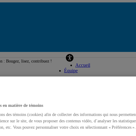
Campagne Centraide
 Bougez, lisez, contribuez !
Accueil
Équipe
s en matière de témoins
ons des témoins (cookies) afin de collecter des informations qui nous permetten
ience sur le site, de vous proposer des contenus vidéo, d’analyser les statistique
on, etc. Vous pouvez personnaliser votre choix en sélectionnant « Préférences ».