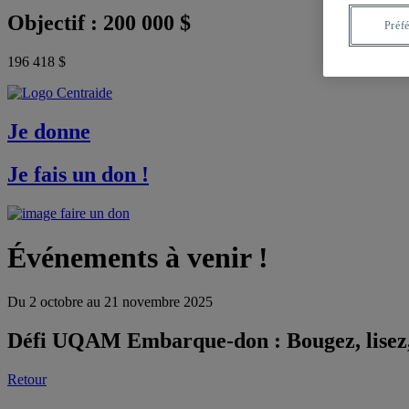
Objectif : 200 000 $
Préf
196 418 $
Je donne
Je fais un
don
!
Événements à venir !
Du 2 octobre au 21 novembre 2025
Défi UQAM Embarque-don : Bougez, lisez,
Retour