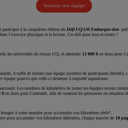
Soutenir une équipe
participer à la cinquième édition du
Défi UQAM
Embarque-don
prés
l’exercice physique et la lecture. Un défi pour tous et toutes !
elie les universités du réseau UQ, et atteindre
13 000 $
en dons pour Ce
elle, il suffit de former une équipe (nombre de participants illimité), ch
re équipe pourvu que celle-ci demeure à majorité uqamienne.
courir. Les nombres de kilomètres de toutes les équipes seront cumulatifs
0 $
en dons pour Centraide, afin de soutenir les personnes en situation d
u bougez à votre manière pour accumuler vos kilomètres réels*.
aires pour accumuler vos kilomètres littéraires, chaque tranche de
10 pag