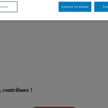
érences
Autoriser les témoins
Tout
 contribuez !