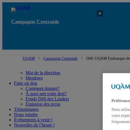
Campagne Centraide
UQAM
Campagne Centraide
Défi UQAM Embarque-don :
Mot de la direction
Membres
Faire un don
Comment donner?
À quoi sert votre don?
Fonds Défi des Leaders
Préférence
Émission des reçus
Témoignages
Nous utilis
Nous joindre
votre expér
Évènements à venir !
fréquentati
Nouvelles de l’heure !