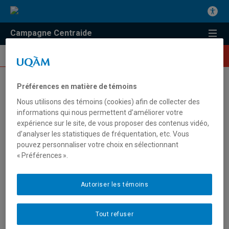
Campagne Centraide
JE DONNE
Les nouvelles de l'heure !
Préférences en matière de témoins
Nous utilisons des témoins (cookies) afin de collecter des
informations qui nous permettent d’améliorer votre
VISITE DE QUARTIER
23 octobre 2018
expérience sur le site, de vous proposer des contenus vidéo,
RETOUR
d’analyser les statistiques de fréquentation, etc. Vous
pouvez personnaliser votre choix en sélectionnant
« Préférences ».
Une quarantaine d’employées et employés de l’UQAM, en plus
de quelques membres du comité organisateur de la
campagne Centraide de BAnQ, ont participé à la visite guidée du
Autoriser les témoins
quartier Rosemont, le 23 octobre dernier. Cette activité leur a
permis d’en connaître davantage sur le patrimoine bâti, l’histoire
et l’économie de ce quartier montréalais, tout en découvrant
Tout refuser
l’impact des investissements de Centraide du Grand Montréal