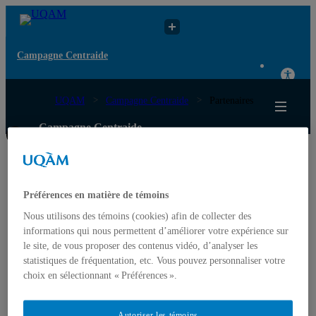
Campagne Centraide
UQAM
Campagne Centraide
Partenaires
Campagne Centraide
Accueil
Équipe
Mot de la direction
Membres
Préférences en matière de témoins
Faire un don
Comment donner?
Nous utilisons des témoins (cookies) afin de collecter des
À quoi sert votre don?
informations qui nous permettent d’améliorer votre expérience sur
Fonds Défi des Leaders
le site, de vous proposer des contenus vidéo, d’analyser les
Émission des reçus
statistiques de fréquentation, etc. Vous pouvez personnaliser votre
Témoignages
choix en sélectionnant « Préférences ».
Nous joindre
Évènements à venir !
Nouvelles de l’heure !
Autoriser les témoins