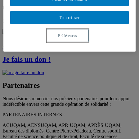
Objectif : 200 000 $
Tout refuser
196 418 $
Préférences
Je donne
Je fais un
don
!
Partenaires
Nous désirons remercier nos précieux partenaires pour leur appui
indéfectible envers cette grande opération de solidarité :
PARTENAIRES INTERNES
:
ACUQAM, AENSUQAM, APR-UQAM, APRÈS-UQAM,
Bureau des diplômés, Centre Pierre-Péladeau, Centre sportif,
Faculté de science politique et de droit, Faculté de sciences