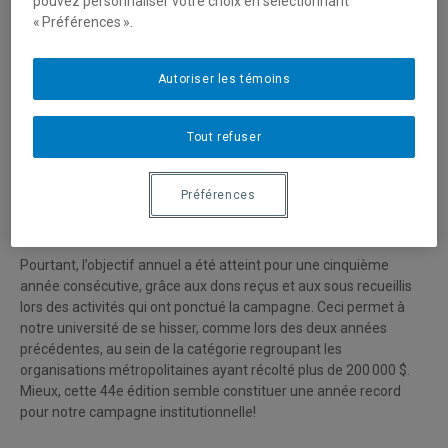
pouvez personnaliser votre choix en sélectionnant
« Préférences ».
Autoriser les témoins
Tout refuser
La campagne Centraide UQAM 2020 s’est terminée le jeudi 12
Préférences
novembre. Ce fut une campagne particulière dans le contexte de
la crise sanitaire…
Pourtant, l’objectif annuel a été atteint pour une cinquième
année consécutive, grâce aux dons reçus et aux sous recueillis
lors des activités qui ont ponctué la campagne. Ceci permet à
notre université de se hisser, comme lors des deux années
précédentes, au sein de la catégorie regroupant les
organisations métropolitaines ayant récolté plus de 200 000 $.
Mieux, cette 44e édition semble constituer une année record
pour notre campagne institutionnelle!